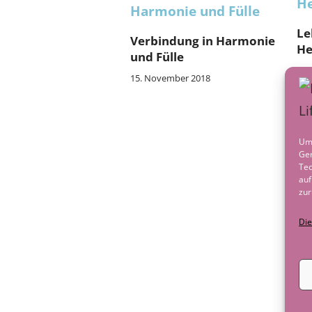
Le
Verbindung in Harmonie
He
und Fülle
18.
15. November 2018
Um 
Ger
Tec
auf
zur
Die
Ur
R
3. 