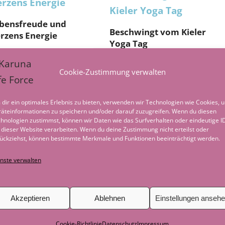
bensfreude und
Beschwingt vom Kieler
rzens Energie
Yoga Tag
 November 2018
28. Oktober 2018
Cookie-Zustimmung verwalten
dir ein optimales Erlebnis zu bieten, verwenden wir Technologien wie Cookies, 
äteinformationen zu speichern und/oder darauf zuzugreifen. Wenn du diesen
hnologien zustimmst, können wir Daten wie das Surfverhalten oder eindeutige I
 dieser Website verarbeiten. Wenn du deine Zustimmung nicht erteilst oder
ückziehst, können bestimmte Merkmale und Funktionen beeinträchtigt werden.
nste verwalten
laub im Karuna Yoga
aum
Oktober 2018
Akzeptieren
Ablehnen
Einstellungen anseh
Cookie-Richtlinie
Datenschutz
Impressum