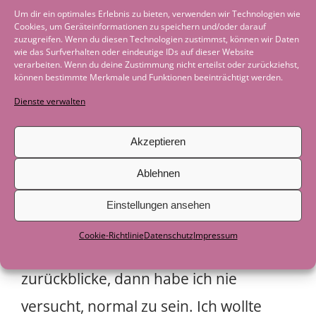
wir von ihnen tragen. Vielleicht werfen
Um dir ein optimales Erlebnis zu bieten, verwenden wir Technologien wie
Cookies, um Geräteinformationen zu speichern und/oder darauf
wir Worte viel zu schnell zurück, bevor
zuzugreifen. Wenn du diesen Technologien zustimmst, können wir Daten
wie das Surfverhalten oder eindeutige IDs auf dieser Website
verarbeiten. Wenn du deine Zustimmung nicht erteilst oder zurückziehst,
wir sie einmal von allen Seiten
können bestimmte Merkmale und Funktionen beeinträchtigt werden.
angeschaut haben. Irgendwann musste
Dienste verwalten
ich über den Satz meines Vaters
Akzeptieren
lächeln.
Vielleicht war es tatsächlich
Ablehnen
das größte Kompliment, das er mir
machen konnte.
Einstellungen ansehen
Cookie-Richtlinie
Datenschutz
Impressum
Denn wenn ich auf mein Leben
zurückblicke, dann habe ich nie
versucht, normal zu sein. Ich wollte