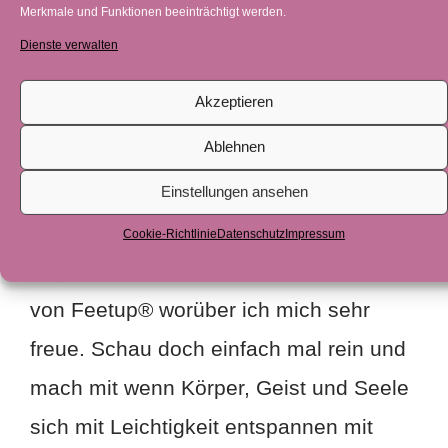
wichtig und außerdem ist er leichter, als
Merkmale und Funktionen beeinträchtigt werden.
Dienste verwalten
ich dachte. Das Design ist schlicht, und
man kann weitaus mehr damit machen
Akzeptieren
als nur Kopfstand.
Ablehnen
Der Karuna Yoga Raum Preetz ist seit
Einstellungen ansehen
Anfang März mit seinen 12 Feet Up
Cookie-Richtlinie
Datenschutz
Impressum
Kopfstand Hocker ein offizieller Partner,
von Feetup® worüber ich mich sehr
freue. Schau doch einfach mal rein und
mach mit wenn Körper, Geist und Seele
sich mit Leichtigkeit entspannen mit