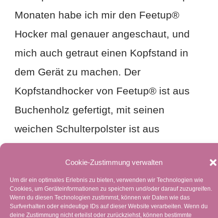
Monaten habe ich mir den Feetup®
Hocker mal genauer angeschaut, und
mich auch getraut einen Kopfstand in
dem Gerät zu machen. Der
Kopfstandhocker von Feetup® ist aus
Buchenholz gefertigt, mit seinen
weichen Schulterpolster ist aus
recyceltem Schaumstoff. Er lässt sich
Cookie-Zustimmung verwalten
spielerisch auf- und abbauen, falls man
Um dir ein optimales Erlebnis zu bieten, verwenden wir Technologien wie
ihn mit auf Reisen mitnehmen möchte.
Cookies, um Geräteinformationen zu speichern und/oder darauf zuzugreifen.
Wenn du diesen Technologien zustimmst, können wir Daten wie das
Er lässt sich platzsparend stapeln,
Surfverhalten oder eindeutige IDs auf dieser Website verarbeiten. Wenn du
deine Zustimmung nicht erteilst oder zurückziehst, können bestimmte