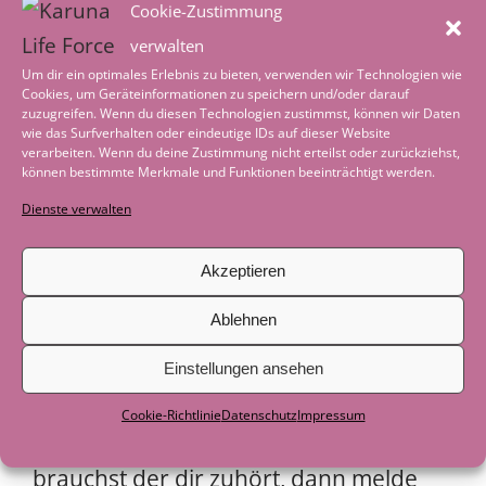
Cookie-Zustimmung
kostet meine absolute Konzentration,
verwalten
Aufmerksamkeit, Fokus und Hingabe
Um dir ein optimales Erlebnis zu bieten, verwenden wir Technologien wie
Cookies, um Geräteinformationen zu speichern und/oder darauf
und dann geht es los. Wenn ich die
zuzugreifen. Wenn du diesen Technologien zustimmst, können wir Daten
wie das Surfverhalten oder eindeutige IDs auf dieser Website
Augen schließe und tief ein und
verarbeiten. Wenn du deine Zustimmung nicht erteilst oder zurückziehst,
können bestimmte Merkmale und Funktionen beeinträchtigt werden.
ausatme lass ich mich durch den Kanal
Dienste verwalten
der Veränderung treiben und lasse los
Akzeptieren
was mich noch festhalten lässt. Hingabe
macht frei und Lebendig!
Ablehnen
Einstellungen ansehen
Wenn du diesen Weg gemeinsam
Cookie-Richtlinie
Datenschutz
Impressum
gehen möchtest oder eine jemanden
brauchst der dir zuhört, dann melde