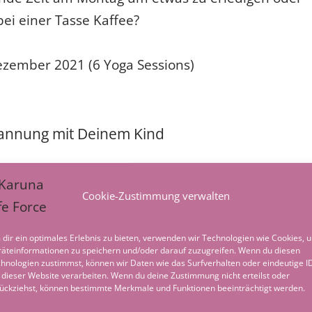
ei einer Tasse Kaffee?
ezember 2021 (6 Yoga Sessions)
spannung mit Deinem Kind
Cookie-Zustimmung verwalten
dir ein optimales Erlebnis zu bieten, verwenden wir Technologien wie Cookies, 
äteinformationen zu speichern und/oder darauf zuzugreifen. Wenn du diesen
hnologien zustimmst, können wir Daten wie das Surfverhalten oder eindeutige I
 dieser Website verarbeiten. Wenn du deine Zustimmung nicht erteilst oder
Entspannung am Abend
→
ückziehst, können bestimmte Merkmale und Funktionen beeinträchtigt werden.