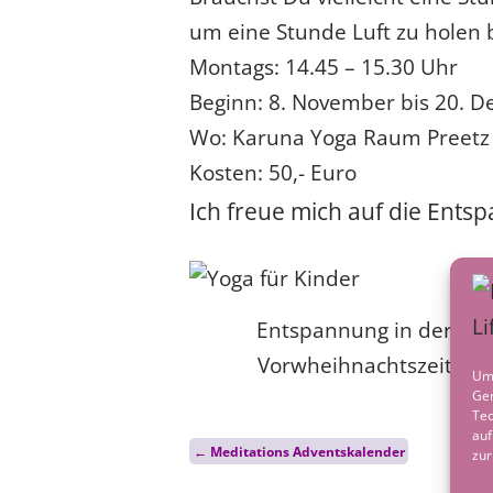
um eine Stunde Luft zu holen b
Montags: 14.45 – 15.30 Uhr
Beginn: 8. November bis 20. D
Wo: Karuna Yoga Raum Preetz
Kosten: 50,- Euro
Ich freue mich auf die Ent
Entspannung in der
Vorwheihnachtszeit
Um 
Ger
Tec
Post
auf
←
Meditations Adventskalender
zur
navigation