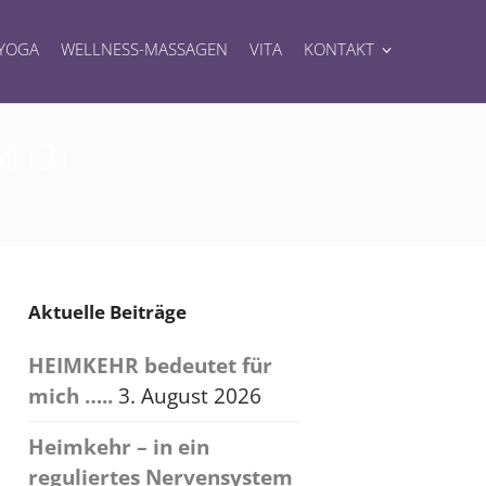
YOGA
WELLNESS-MASSAGEN
VITA
KONTAKT
d (3)
Aktuelle Beiträge
HEIMKEHR bedeutet für
mich …..
3. August 2026
Heimkehr – in ein
reguliertes Nervensystem