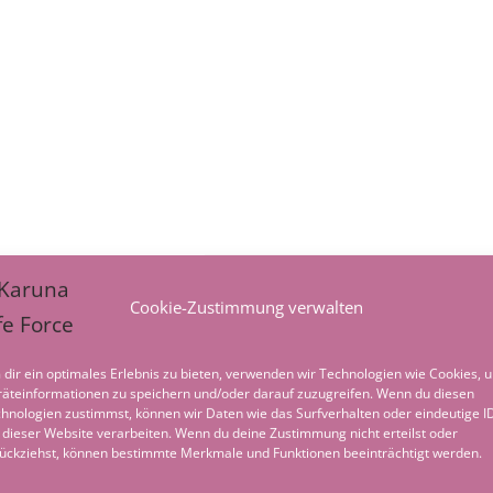
Cookie-Zustimmung verwalten
dir ein optimales Erlebnis zu bieten, verwenden wir Technologien wie Cookies, 
äteinformationen zu speichern und/oder darauf zuzugreifen. Wenn du diesen
hnologien zustimmst, können wir Daten wie das Surfverhalten oder eindeutige I
 dieser Website verarbeiten. Wenn du deine Zustimmung nicht erteilst oder
ückziehst, können bestimmte Merkmale und Funktionen beeinträchtigt werden.