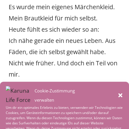
Es wurde mein eigenes Märchenkleid.
Mein Brautkleid für mich selbst.
Heute fühlt es sich wieder so an:
Ich nähe gerade ein neues Leben. Aus
Fäden, die ich selbst gewählt habe.
Nicht wie früher. Und doch ein Teil von
mir.
Same same – and beautifully different.
Cookie-Zustimmung
verwalten
Ich frage mich:
Um dir ein optimales Erlebnis zu bieten, verwenden wir Technologien wie
Cookies, um Geräteinformationen zu speichern und/oder darauf
Bin ich bereit, andere Frauen auf ihrem
zuzugreifen. Wenn du diesen Technologien zustimmst, können wir Daten
wie das Surfverhalten oder eindeutige IDs auf dieser Website
Weg zu begleiten?
verarbeiten. Wenn du deine Zustimmung nicht erteilst oder zurückziehst,