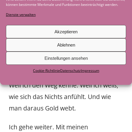
können bestimmte Merkmale und Funktionen beeinträchtigt werden.
Heraus aus toxischen Beziehungen?
Dienste verwalten
Raus aus Co-Abhängigkeit?
Bin ich nicht selbst noch in alten
Akzeptieren
Mustern verstrickt?
Ablehnen
Einstellungen ansehen
Vielleicht ja.
Cookie-Richtlinie
Datenschutz
Impressum
Aber vielleicht genau deshalb.
Weil ich den Weg kenne. Weil ich weiß,
wie sich das Nichts anfühlt. Und wie
man daraus Gold webt.
Ich gehe weiter. Mit meinen