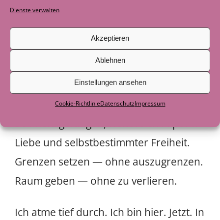
Dienste verwalten
Atemzug. Ich spüre, wie meine Seele
sich langsam aus den selbst auferlegten
Akzeptieren
Ketten befreit.
Ablehnen
Ein leiser Moment von Frieden breitet
Einstellungen ansehen
sich aus. Mein Herz, noch eben im
Cookie-Richtlinie
Datenschutz
Impressum
Schmerz gefangen, weitet sich in purer
Liebe und selbstbestimmter Freiheit.
Grenzen setzen — ohne auszugrenzen.
Raum geben — ohne zu verlieren.
Ich atme tief durch. Ich bin hier. Jetzt. In