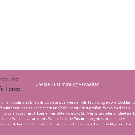
Cookie-Zustimmung verwalten
dir ein optimales Erlebnis zu bieten, verwenden wir Technologien wie Cookies, 
äteinformationen zu speichern und/oder darauf zuzugreifen. Wenn du diesen
hnologien zustimmst, können wir Daten wie das Surfverhalten oder eindeutige I
 dieser Website verarbeiten. Wenn du deine Zustimmung nicht erteilst oder
ückziehst, können bestimmte Merkmale und Funktionen beeinträchtigt werden.