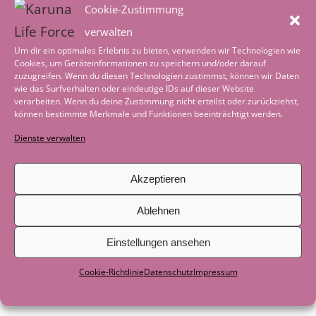
Heimkehr – in ein reguliertes
Cookie-Zustimmung
Nervensystem
2. August 2026
verwalten
Um dir ein optimales Erlebnis zu bieten, verwenden wir Technologien wie
Worte der Achtsamkeit im August
1.
Cookies, um Geräteinformationen zu speichern und/oder darauf
zuzugreifen. Wenn du diesen Technologien zustimmst, können wir Daten
August 2026
wie das Surfverhalten oder eindeutige IDs auf dieser Website
verarbeiten. Wenn du deine Zustimmung nicht erteilst oder zurückziehst,
Tiefenentspannung – wenn die Welt leise
können bestimmte Merkmale und Funktionen beeinträchtigt werden.
wird
4. Juli 2026
Dienste verwalten
Worte der Achtsamkeit im Juli
1. Juli 2026
Akzeptieren
Geschichte zum Nachdenken: Als das
Ablehnen
Boot nicht mehr gebraucht wurde
29.
Juni 2026
Einstellungen ansehen
Als der See zum Lehrer wurde
29. Juni
Cookie-Richtlinie
Datenschutz
Impressum
2026