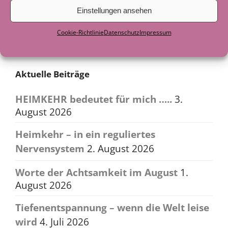
Einstellungen ansehen
bekanntlich ja alles neu
→
Cookie-Richtlinie
Datenschutz
Impressum
Aktuelle Beiträge
HEIMKEHR bedeutet für mich …..
3.
August 2026
Heimkehr – in ein reguliertes
Nervensystem
2. August 2026
Worte der Achtsamkeit im August
1.
August 2026
Tiefenentspannung – wenn die Welt leise
wird
4. Juli 2026