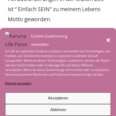
ist “ Einfach SEIN“ zu meinem Lebens
Motto geworden.
Buche Dir gerne Deine Auszeit auf
Cookie-Zustimmung
verwalten
meiner Massage Bank und genieße für
Um dir ein optimales Erlebnis zu bieten, verwenden wir Technologien wie
eine Stunde einfach nur zu SEIN und
Cookies, um Geräteinformationen zu speichern und/oder darauf
zuzugreifen. Wenn du diesen Technologien zustimmst, können wir Daten
Dich dem Gefühl von Entspannung
wie das Surfverhalten oder eindeutige IDs auf dieser Website
verarbeiten. Wenn du deine Zustimmung nicht erteilst oder zurückziehst,
können bestimmte Merkmale und Funktionen beeinträchtigt werden.
hinzugeben.
Dienste verwalten
Post
←
Yoga Festival in Eckernförde 13. – 16. Juni 24
Akzeptieren
navigation
Ablehnen
YIN Yoga Stunde am 1. Mai um 9 Uhr: Der Mai macht