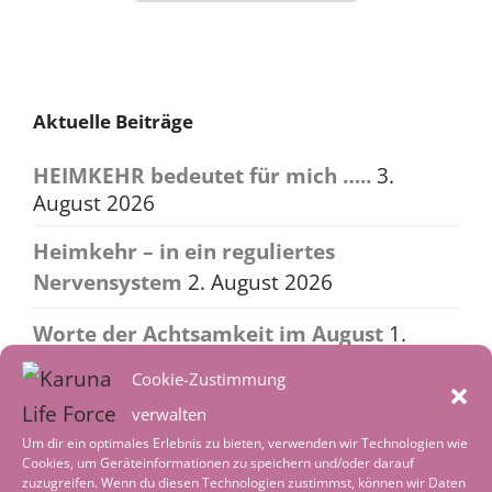
navigation
Aktuelle Beiträge
HEIMKEHR bedeutet für mich …..
3.
August 2026
Heimkehr – in ein reguliertes
Nervensystem
2. August 2026
Worte der Achtsamkeit im August
1.
August 2026
Cookie-Zustimmung
Tiefenentspannung – wenn die Welt leise
verwalten
wird
4. Juli 2026
Um dir ein optimales Erlebnis zu bieten, verwenden wir Technologien wie
Cookies, um Geräteinformationen zu speichern und/oder darauf
zuzugreifen. Wenn du diesen Technologien zustimmst, können wir Daten
Worte der Achtsamkeit im Juli
1. Juli 2026