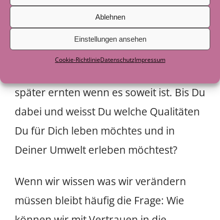
ich mir für meine Kinder für die
Ablehnen
Zukunft? Was sind meine Präoritäten
Einstellungen ansehen
was ist mir wichtig? All das sind Samen
Cookie-Richtlinie
Datenschutz
Impressum
die wir jetzt säen könne und dann
später ernten wenn es soweit ist. Bis Du
dabei und weisst Du welche Qualitäten
Du für Dich leben möchtes und in
Deiner Umwelt erleben möchtest?
Wenn wir wissen was wir verändern
müssen bleibt häufig die Frage: Wie
können wir mit Vertrauen in die