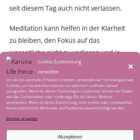
seit diesem Tag auch nicht verlassen.
Meditation kann helfen in der Klarheit
zu bleiben, den Fokus auf das
wesentliche nicht zu verlieren und in
Cookie-Zustimmung
deiner Mitte zu bleiben. Es ist was es
verwalten
und wir können es nicht ändern, aber
Um dir ein optimales Erlebnis zu bieten, verwenden wir Technologien wie
Cookies, um Geräteinformationen zu speichern und/oder darauf
ich kann entscheiden und frei wählen
zuzugreifen. Wenn du diesen Technologien zustimmst, können wir Daten
wie das Surfverhalten oder eindeutige IDs auf dieser Website
wo ich meine Aufmerksamkeit in dieser
verarbeiten. Wenn du deine Zustimmung nicht erteilst oder zurückziehst,
können bestimmte Merkmale und Funktionen beeinträchtigt werden.
Zeit der Veränderung hinlenken
Dienste verwalten
möchte. Was möchte ich für Qualitäten
in meinem Leben leben? Was wünsche
Akzeptieren