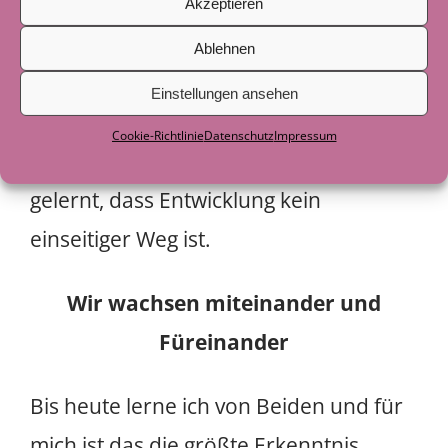
dass sie existieren. Sie haben mich
Akzeptieren
gezwungen, Gewohntes zu
Ablehnen
hinterfragen, anders hinzusehen und
Einstellungen ansehen
neue Perspektiven
Cookie-Richtlinie
Datenschutz
Impressum
einzunehmen. Durch sie habe ich
gelernt, dass Entwicklung kein
einseitiger Weg ist.
Wir wachsen miteinander und
Füreinander
Bis heute lerne ich von Beiden und für
mich ist das die größte Erkenntnis