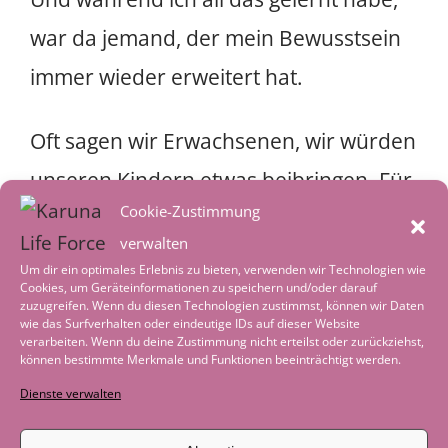
war da jemand, der mein Bewusstsein
immer wieder erweitert hat.
Oft sagen wir Erwachsenen, wir würden
unseren Kindern etwas beibringen. Für
Cookie-Zustimmung
mich fühlt sich das anders an und war
verwalten
oft umgekehrt. Ich sage immer wieder
Um dir ein optimales Erlebnis zu bieten, verwenden wir Technologien wie
Cookies, um Geräteinformationen zu speichern und/oder darauf
das ich all mein Wissen meiner Tochter
zuzugreifen. Wenn du diesen Technologien zustimmst, können wir Daten
wie das Surfverhalten oder eindeutige IDs auf dieser Website
und meinem Sohn zu verdanken habe.
verarbeiten. Wenn du deine Zustimmung nicht erteilst oder zurückziehst,
können bestimmte Merkmale und Funktionen beeinträchtigt werden.
Über viele Jahre haben sie mir Türen
Dienste verwalten
geöffnet, von denen ich nicht wusste,