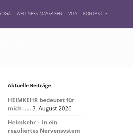
YOGA
WELLNESS-MASSAGEN
VITA
KONTAKT
grund (1)
Aktuelle Beiträge
HEIMKEHR bedeutet für
mich …..
3. August 2026
Heimkehr – in ein
reguliertes Nervensystem