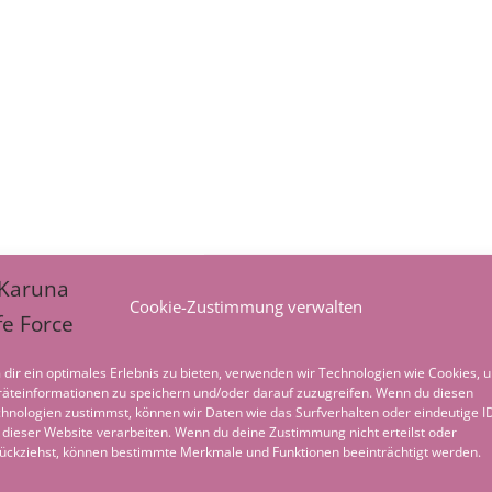
Cookie-Zustimmung verwalten
dir ein optimales Erlebnis zu bieten, verwenden wir Technologien wie Cookies, 
äteinformationen zu speichern und/oder darauf zuzugreifen. Wenn du diesen
hnologien zustimmst, können wir Daten wie das Surfverhalten oder eindeutige I
 dieser Website verarbeiten. Wenn du deine Zustimmung nicht erteilst oder
ückziehst, können bestimmte Merkmale und Funktionen beeinträchtigt werden.