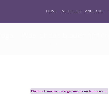
HOME
AKTUELLES
ANGEBOTE
oga – Was ist das blauer hinter
5. August 2022
Ein Hauch von Karuna Yoga umweht mein Inneres
→