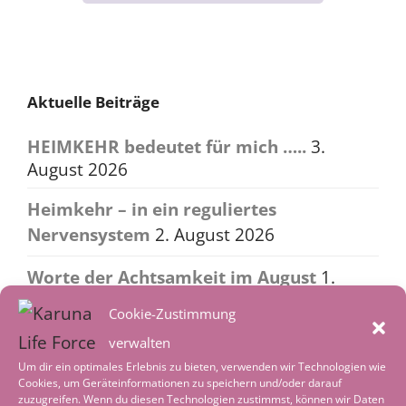
navigation
Aktuelle Beiträge
HEIMKEHR bedeutet für mich …..
3.
August 2026
Heimkehr – in ein reguliertes
Nervensystem
2. August 2026
Worte der Achtsamkeit im August
1.
August 2026
Cookie-Zustimmung
Tiefenentspannung – wenn die Welt leise
verwalten
wird
4. Juli 2026
Um dir ein optimales Erlebnis zu bieten, verwenden wir Technologien wie
Cookies, um Geräteinformationen zu speichern und/oder darauf
zuzugreifen. Wenn du diesen Technologien zustimmst, können wir Daten