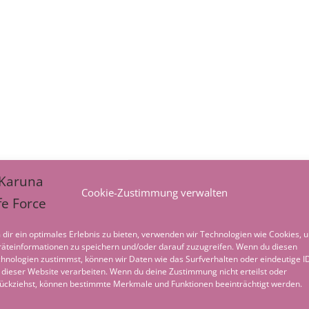
Cookie-Zustimmung verwalten
dir ein optimales Erlebnis zu bieten, verwenden wir Technologien wie Cookies, 
äteinformationen zu speichern und/oder darauf zuzugreifen. Wenn du diesen
hnologien zustimmst, können wir Daten wie das Surfverhalten oder eindeutige I
 dieser Website verarbeiten. Wenn du deine Zustimmung nicht erteilst oder
ückziehst, können bestimmte Merkmale und Funktionen beeinträchtigt werden.