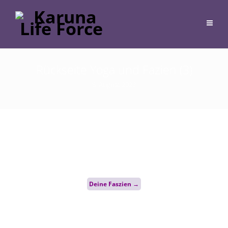
Rückseite Yoga und Fazien (3)
8. August 2022
Post
Deine Faszien
→
navigation