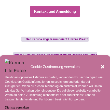
Kontakt und Anmeldung
Post
←
Der Karuna Yoga Raum feiert 7 Jahre Preetz
navigation
Innere Ruhe bewahren, während draußen Unruhe das Leben
bestimmt
→
Cookie-Zustimmung verwalten
Um dir ein optimales Erlebnis zu bieten, verwenden wir Technologien wie
Cookies, um Geräteinformationen zu speichern und/oder darauf
zuzugreifen. Wenn du diesen Technologien zustimmst, können wir Daten
wie das Surfverhalten oder eindeutige IDs auf dieser Website verarbeiten.
Aktuelle Beiträge
Wenn du deine Zustimmung nicht erteilst oder zurückziehst, können
bestimmte Merkmale und Funktionen beeinträchtigt werden.
HEIMKEHR bedeutet für mich …..
3.
Dienste verwalten