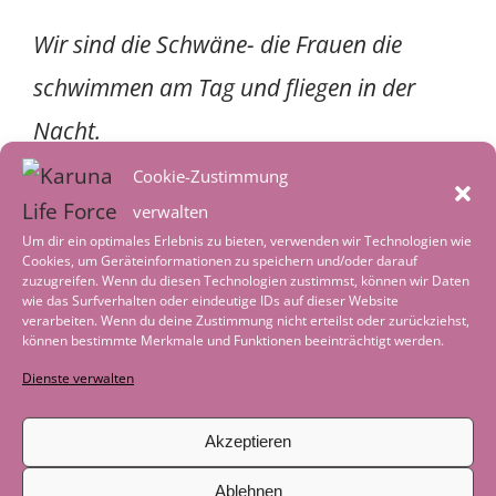
schwimmen am Tag und fliegen in der
Nacht.
Verbunden mit der Mondin und dem
rhythmischen Klang der Zeit.
Cookie-Zustimmung
Leben und Tot im stetigen Gleichklang.
verwalten
Wir sind die Nacht, im Schoss der Mutter
Um dir ein optimales Erlebnis zu bieten, verwenden wir Technologien wie
Cookies, um Geräteinformationen zu speichern und/oder darauf
zuzugreifen. Wenn du diesen Technologien zustimmst, können wir Daten
Göttin
wie das Surfverhalten oder eindeutige IDs auf dieser Website
verarbeiten. Wenn du deine Zustimmung nicht erteilst oder zurückziehst,
Kreisrunde Zeichnungen der Berührung
können bestimmte Merkmale und Funktionen beeinträchtigt werden.
gezeichnet im Mondschein ins Wasser
Dienste verwalten
Ein nicht endender Kreis, der sich immer
Akzeptieren
wieder von neuem erschafft.
Ablehnen