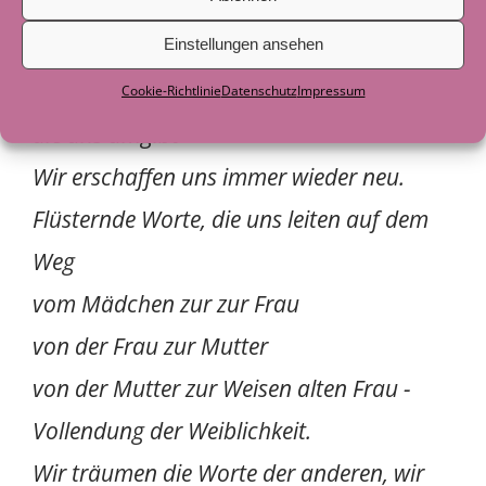
Verbunden mit jener weiblichen Energie,
die uns umgibt-
Einstellungen ansehen
Wir erschaffen uns immer wieder neu.
Cookie-Richtlinie
Datenschutz
Impressum
Flüsternde Worte, die uns leiten auf dem
Weg
vom Mädchen zur zur Frau
von der Frau zur Mutter
von der Mutter zur Weisen alten Frau -
Vollendung der Weiblichkeit.
Wir träumen die Worte der anderen, wir
träumen einander
Wir sind verbunden, denn tief in unserem