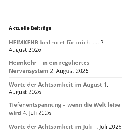
Impressum
|
Datenschutzerklärung
|
Cookie-Richtlinien
supported by
crossfortune | Net-Manufaktur