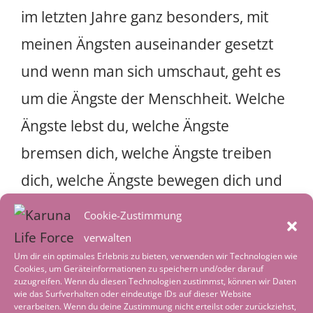
im letzten Jahre ganz besonders, mit
meinen Ängsten auseinander gesetzt
und wenn man sich umschaut, geht es
um die Ängste der Menschheit. Welche
Ängste lebst du, welche Ängste
bremsen dich, welche Ängste treiben
dich, welche Ängste bewegen dich und
was steht hinter dieser Angst. Aus
Cookie-Zustimmung
Erfahrung kann ich sagen, hinter dieser
verwalten
Um dir ein optimales Erlebnis zu bieten, verwenden wir Technologien wie
Angst steht die Antwort auf all die
Cookies, um Geräteinformationen zu speichern und/oder darauf
zuzugreifen. Wenn du diesen Technologien zustimmst, können wir Daten
Fragen die wir uns stellen. Hinter der
wie das Surfverhalten oder eindeutige IDs auf dieser Website
verarbeiten. Wenn du deine Zustimmung nicht erteilst oder zurückziehst,