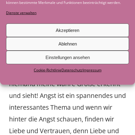
Tür der Angst steht die Freiheit und das
können bestimmte Merkmale und Funktionen beeinträchtigt werden.
Potenzial was die meisten von uns,
Dienste verwalten
wenn nich alle, leben und erfahren
Akzeptieren
möchten. Schiebe ich diese Angst von
Ablehnen
mir weg, habe ich mich eingekapselt vor
Einstellungen ansehen
Verletzungen und nicht genügend zu
Cookie-Richtlinie
Datenschutz
Impressum
sein. Mache ich mich kleiner damit
niemand meine wahre Größe erkennt
und sieht! Angst ist ein spannendes und
interessantes Thema und wenn wir
hinter die Angst schauen, finden wir
Liebe und Vertrauen, denn Liebe und