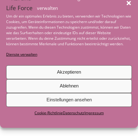
Nervensystem
2. August 2026
verwalten
Worte der Achtsamkeit im August
1.
Um dir ein optimales Erlebnis zu bieten, verwenden wir Technologien wie
August 2026
Cookies, um Geräteinformationen zu speichern und/oder darauf
zuzugreifen. Wenn du diesen Technologien zustimmst, können wir Daten
wie das Surfverhalten oder eindeutige IDs auf dieser Website
Tiefenentspannung – wenn die Welt leise
verarbeiten. Wenn du deine Zustimmung nicht erteilst oder zurückziehst,
wird
4. Juli 2026
können bestimmte Merkmale und Funktionen beeinträchtigt werden.
Dienste verwalten
Worte der Achtsamkeit im Juli
1. Juli 2026
Akzeptieren
Geschichte zum Nachdenken: Als das
Boot nicht mehr gebraucht wurde
29.
Ablehnen
Juni 2026
Einstellungen ansehen
Als der See zum Lehrer wurde
29. Juni
2026
Cookie-Richtlinie
Datenschutz
Impressum