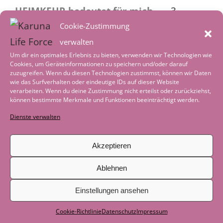
HEIMKEHR bedeutet für mich …..
3.
August 2026
Cookie-Zustimmung
verwalten
Heimkehr – in ein reguliertes
Um dir ein optimales Erlebnis zu bieten, verwenden wir Technologien wie
Nervensystem
2. August 2026
Cookies, um Geräteinformationen zu speichern und/oder darauf
zuzugreifen. Wenn du diesen Technologien zustimmst, können wir Daten
Worte der Achtsamkeit im August
1.
wie das Surfverhalten oder eindeutige IDs auf dieser Website
verarbeiten. Wenn du deine Zustimmung nicht erteilst oder zurückziehst,
August 2026
können bestimmte Merkmale und Funktionen beeinträchtigt werden.
Tiefenentspannung – wenn die Welt leise
Dienste verwalten
wird
4. Juli 2026
Akzeptieren
Worte der Achtsamkeit im Juli
1. Juli 2026
Ablehnen
Geschichte zum Nachdenken: Als das
Boot nicht mehr gebraucht wurde
29.
Einstellungen ansehen
Juni 2026
Cookie-Richtlinie
Datenschutz
Impressum