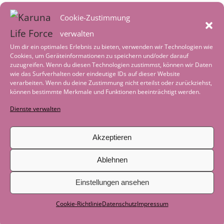
August 2026
Cookie-Zustimmung
Heimkehr – in ein reguliertes
verwalten
Nervensystem
2. August 2026
Um dir ein optimales Erlebnis zu bieten, verwenden wir Technologien wie
Cookies, um Geräteinformationen zu speichern und/oder darauf
Worte der Achtsamkeit im August
1.
zuzugreifen. Wenn du diesen Technologien zustimmst, können wir Daten
wie das Surfverhalten oder eindeutige IDs auf dieser Website
August 2026
verarbeiten. Wenn du deine Zustimmung nicht erteilst oder zurückziehst,
können bestimmte Merkmale und Funktionen beeinträchtigt werden.
Tiefenentspannung – wenn die Welt leise
Dienste verwalten
wird
4. Juli 2026
Worte der Achtsamkeit im Juli
1. Juli 2026
Akzeptieren
Geschichte zum Nachdenken: Als das
Ablehnen
Boot nicht mehr gebraucht wurde
29.
Einstellungen ansehen
Juni 2026
Cookie-Richtlinie
Datenschutz
Impressum
Als der See zum Lehrer wurde
29. Juni
2026