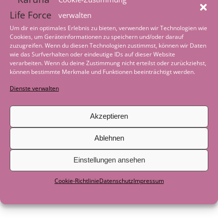
Nervensystem
2. August 2026
verwalten
Worte der Achtsamkeit im August
1.
Um dir ein optimales Erlebnis zu bieten, verwenden wir Technologien wie
Cookies, um Geräteinformationen zu speichern und/oder darauf
August 2026
zuzugreifen. Wenn du diesen Technologien zustimmst, können wir Daten
wie das Surfverhalten oder eindeutige IDs auf dieser Website
Tiefenentspannung – wenn die Welt leise
verarbeiten. Wenn du deine Zustimmung nicht erteilst oder zurückziehst,
können bestimmte Merkmale und Funktionen beeinträchtigt werden.
wird
4. Juli 2026
Dienste verwalten
Worte der Achtsamkeit im Juli
1. Juli 2026
Akzeptieren
Geschichte zum Nachdenken: Als das
Boot nicht mehr gebraucht wurde
29.
Ablehnen
Juni 2026
Einstellungen ansehen
Als der See zum Lehrer wurde
29. Juni
2026
Cookie-Richtlinie
Datenschutz
Impressum