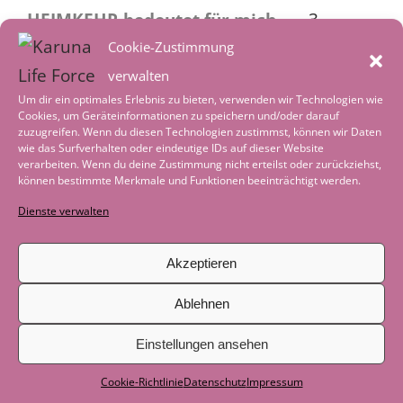
HEIMKEHR bedeutet für mich …..
3.
August 2026
Cookie-Zustimmung
verwalten
Heimkehr – in ein reguliertes
Um dir ein optimales Erlebnis zu bieten, verwenden wir Technologien wie
Nervensystem
2. August 2026
Cookies, um Geräteinformationen zu speichern und/oder darauf
zuzugreifen. Wenn du diesen Technologien zustimmst, können wir Daten
Worte der Achtsamkeit im August
1.
wie das Surfverhalten oder eindeutige IDs auf dieser Website
verarbeiten. Wenn du deine Zustimmung nicht erteilst oder zurückziehst,
August 2026
können bestimmte Merkmale und Funktionen beeinträchtigt werden.
Tiefenentspannung – wenn die Welt leise
Dienste verwalten
wird
4. Juli 2026
Akzeptieren
Worte der Achtsamkeit im Juli
1. Juli 2026
Ablehnen
Geschichte zum Nachdenken: Als das
Boot nicht mehr gebraucht wurde
29.
Einstellungen ansehen
Juni 2026
Cookie-Richtlinie
Datenschutz
Impressum