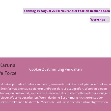
Sonntag 10 August 2024: Neuronaler Faszien Beckenboden
Workshop
→
Cookie-Zustimmung verwalten
dir ein optimales Erlebnis zu bieten, verwenden wir Technologien wie Cookies, 
äteinformationen zu speichern und/oder darauf zuzugreifen. Wenn du diesen
hnologien zustimmst, können wir Daten wie das Surfverhalten oder eindeutige I
 dieser Website verarbeiten. Wenn du deine Zustimmung nicht erteilst oder
ückziehst, können bestimmte Merkmale und Funktionen beeinträchtigt werden.