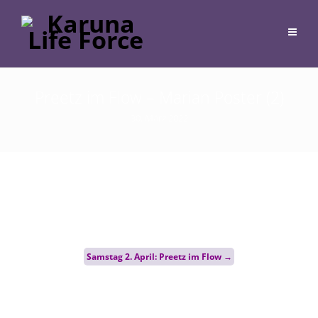
Preetz im Flow – Marian Poster (2)
30. März 2022
Post
Samstag 2. April: Preetz im Flow
→
navigation