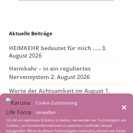
navigation
Aktuelle Beiträge
HEIMKEHR bedeutet für mich …..
3.
August 2026
Heimkehr – in ein reguliertes
Nervensystem
2. August 2026
Worte der Achtsamkeit im August
1.
August 2026
Cookie-Zustimmung
Tiefenentspannung – wenn die Welt leise
verwalten
wird
4. Juli 2026
Um dir ein optimales Erlebnis zu bieten, verwenden wir Technologien wie
Cookies, um Geräteinformationen zu speichern und/oder darauf
zuzugreifen. Wenn du diesen Technologien zustimmst, können wir Daten