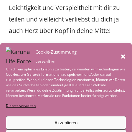
Leichtigkeit und Verspieltheit mit dir zu
teilen und vielleicht verliebst du dich ja
auch Herz über Kopf in deine Mitte!
Jeden Samstag spielen wir jetzt auf dem
Cookie-Zustimmung
Feet Up zwischen 10.30 – 11.30 Uhr,
verwalten
Um dir ein optimales Erlebnis zu bieten, verwenden wir Technologien wie
komm einfach vorbei wenn es dich reizt
Cookies, um Geräteinformationen zu speichern und/oder darauf
zuzugreifen. Wenn du diesen Technologien zustimmst, können wir Daten
Yoga mal aus einer anderen
wie das Surfverhalten oder eindeutige IDs auf dieser Website
verarbeiten. Wenn du deine Zustimmung nicht erteilst oder zurückziehst,
Perspektive zu erleben!
können bestimmte Merkmale und Funktionen beeinträchtigt werden.
Dienste verwalten
Post
←
Das innere Licht in Dir
Akzeptieren
navigation