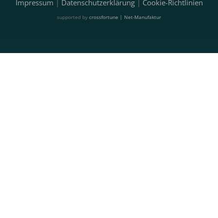
Impressum
|
Datenschutzerklärung
|
Cookie-Richtlinien
supported by
crossfortune | Net-Manufaktur