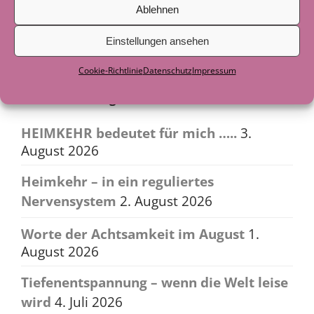
Ablehnen
Lebensfreude und Herzens Energie
→
Einstellungen ansehen
Cookie-Richtlinie
Datenschutz
Impressum
Aktuelle Beiträge
HEIMKEHR bedeutet für mich …..
3.
August 2026
Heimkehr – in ein reguliertes
Nervensystem
2. August 2026
Worte der Achtsamkeit im August
1.
August 2026
Tiefenentspannung – wenn die Welt leise
wird
4. Juli 2026