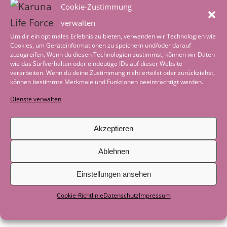
Heimkehr – in ein reguliertes
Cookie-Zustimmung
Nervensystem
2. August 2026
verwalten
Um dir ein optimales Erlebnis zu bieten, verwenden wir Technologien wie
Worte der Achtsamkeit im August
1.
Cookies, um Geräteinformationen zu speichern und/oder darauf
zuzugreifen. Wenn du diesen Technologien zustimmst, können wir Daten
August 2026
wie das Surfverhalten oder eindeutige IDs auf dieser Website
verarbeiten. Wenn du deine Zustimmung nicht erteilst oder zurückziehst,
Tiefenentspannung – wenn die Welt leise
können bestimmte Merkmale und Funktionen beeinträchtigt werden.
wird
4. Juli 2026
Dienste verwalten
Worte der Achtsamkeit im Juli
1. Juli 2026
Akzeptieren
Geschichte zum Nachdenken: Als das
Ablehnen
Boot nicht mehr gebraucht wurde
29.
Juni 2026
Einstellungen ansehen
Als der See zum Lehrer wurde
29. Juni
Cookie-Richtlinie
Datenschutz
Impressum
2026