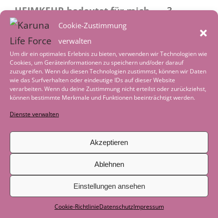
HEIMKEHR bedeutet für mich …..
3.
August 2026
Cookie-Zustimmung
verwalten
Heimkehr – in ein reguliertes
Um dir ein optimales Erlebnis zu bieten, verwenden wir Technologien wie
Nervensystem
2. August 2026
Cookies, um Geräteinformationen zu speichern und/oder darauf
zuzugreifen. Wenn du diesen Technologien zustimmst, können wir Daten
Worte der Achtsamkeit im August
1.
wie das Surfverhalten oder eindeutige IDs auf dieser Website
verarbeiten. Wenn du deine Zustimmung nicht erteilst oder zurückziehst,
August 2026
können bestimmte Merkmale und Funktionen beeinträchtigt werden.
Tiefenentspannung – wenn die Welt leise
Dienste verwalten
wird
4. Juli 2026
Akzeptieren
Worte der Achtsamkeit im Juli
1. Juli 2026
Ablehnen
Geschichte zum Nachdenken: Als das
Boot nicht mehr gebraucht wurde
29.
Einstellungen ansehen
Juni 2026
Cookie-Richtlinie
Datenschutz
Impressum