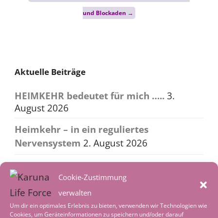
navigation
und Blockaden
→
Aktuelle Beiträge
HEIMKEHR bedeutet für mich …..
3.
August 2026
Heimkehr – in ein reguliertes
Nervensystem
2. August 2026
Worte der Achtsamkeit im August
1.
August 2026
Cookie-Zustimmung
verwalten
Tiefenentspannung – wenn die Welt leise
Um dir ein optimales Erlebnis zu bieten, verwenden wir Technologien wie
wird
4. Juli 2026
Cookies, um Geräteinformationen zu speichern und/oder darauf