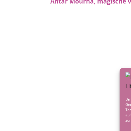
Post
navigation
Um 
Ger
Tec
auf
zur