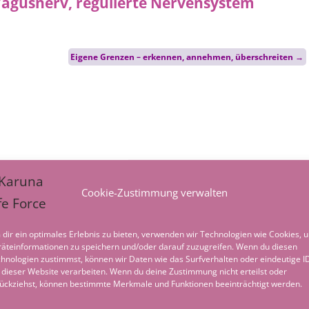
Eigene Grenzen – erkennen, annehmen, überschreiten
→
Cookie-Zustimmung verwalten
dir ein optimales Erlebnis zu bieten, verwenden wir Technologien wie Cookies, 
äteinformationen zu speichern und/oder darauf zuzugreifen. Wenn du diesen
hnologien zustimmst, können wir Daten wie das Surfverhalten oder eindeutige I
 dieser Website verarbeiten. Wenn du deine Zustimmung nicht erteilst oder
ückziehst, können bestimmte Merkmale und Funktionen beeinträchtigt werden.