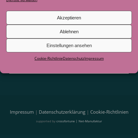
Blogbeiträge und Hinweise auf
Veranstaltungen direkt per E-Mail.
Akzeptieren
Ablehnen
Einstellungen ansehen
Cookie-Richtlinie
Datenschutz
Impressum
Impressum
|
Datenschutzerklärung
|
Cookie-Richtlinien
supported by
crossfortune | Net-Manufaktur