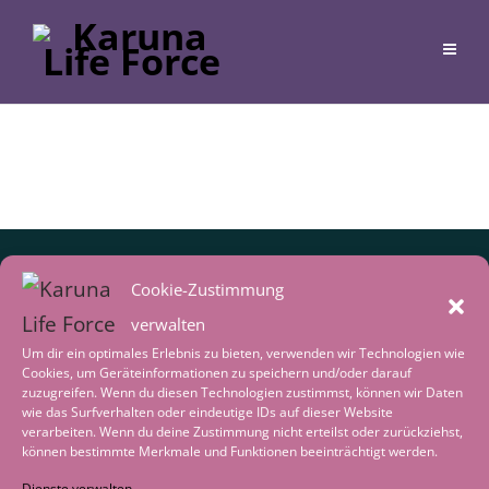
Cookie-Zustimmung
verwalten
Um dir ein optimales Erlebnis zu bieten, verwenden wir Technologien wie
Cookies, um Geräteinformationen zu speichern und/oder darauf
zuzugreifen. Wenn du diesen Technologien zustimmst, können wir Daten
wie das Surfverhalten oder eindeutige IDs auf dieser Website
verarbeiten. Wenn du deine Zustimmung nicht erteilst oder zurückziehst,
Inspirationen von Gabriele
können bestimmte Merkmale und Funktionen beeinträchtigt werden.
Erhalte regelmäßig neue Impulse,
Dienste verwalten