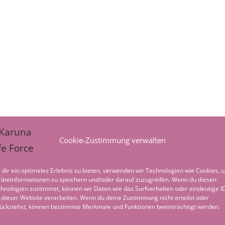
Cookie-Zustimmung verwalten
dir ein optimales Erlebnis zu bieten, verwenden wir Technologien wie Cookies, 
äteinformationen zu speichern und/oder darauf zuzugreifen. Wenn du diesen
hnologien zustimmst, können wir Daten wie das Surfverhalten oder eindeutige I
 dieser Website verarbeiten. Wenn du deine Zustimmung nicht erteilst oder
ückziehst, können bestimmte Merkmale und Funktionen beeinträchtigt werden.