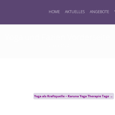
HOME
AKTUELLES
ANGEBOTE
Yoga und Fazien Vorderseite
19. Juni 2022
Yoga als Kraftquelle – Karuna Yoga Therapie Tage
→