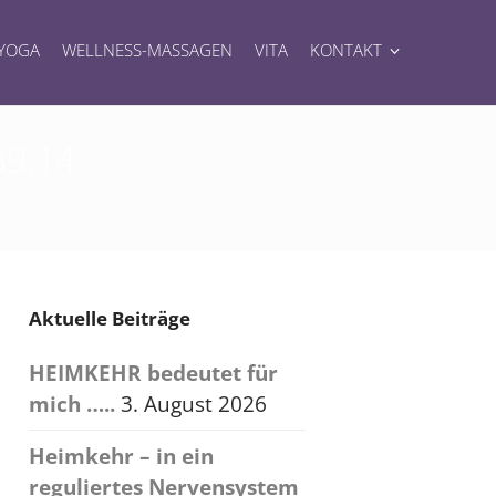
YOGA
WELLNESS-MASSAGEN
VITA
KONTAKT
39.14
Aktuelle Beiträge
HEIMKEHR bedeutet für
mich …..
3. August 2026
Heimkehr – in ein
reguliertes Nervensystem