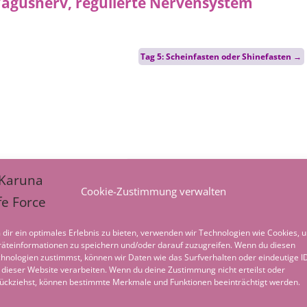
Tag 5: Scheinfasten oder Shinefasten
→
Cookie-Zustimmung verwalten
dir ein optimales Erlebnis zu bieten, verwenden wir Technologien wie Cookies, 
äteinformationen zu speichern und/oder darauf zuzugreifen. Wenn du diesen
hnologien zustimmst, können wir Daten wie das Surfverhalten oder eindeutige I
 dieser Website verarbeiten. Wenn du deine Zustimmung nicht erteilst oder
ückziehst, können bestimmte Merkmale und Funktionen beeinträchtigt werden.