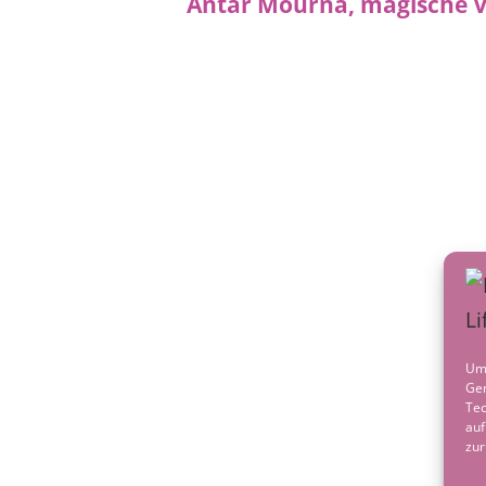
Post
navigation
Um 
Ger
Tec
auf
zur