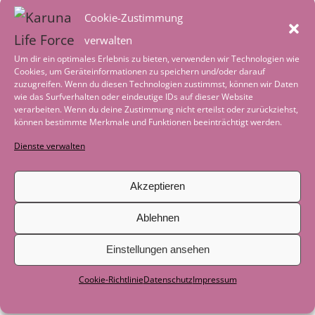
Cookie-Zustimmung
halten kann. Die Gewissheit, dass mein
verwalten
Herz weiß, wo es hinwill. Die Sanftheit,
Um dir ein optimales Erlebnis zu bieten, verwenden wir Technologien wie
Cookies, um Geräteinformationen zu speichern und/oder darauf
mit der ich mir selbst begegne, auch
zuzugreifen. Wenn du diesen Technologien zustimmst, können wir Daten
wie das Surfverhalten oder eindeutige IDs auf dieser Website
wenn alles andere fällt.
verarbeiten. Wenn du deine Zustimmung nicht erteilst oder zurückziehst,
können bestimmte Merkmale und Funktionen beeinträchtigt werden.
Dienste verwalten
Vielleicht ist genau das die leise
Botschaft dieses Tages: Dass ich mich
Akzeptieren
heute nicht antreiben muss. Dass kein
Ablehnen
großer Impuls nötig ist. Dass die größte
Einstellungen ansehen
Sicherheit manchmal darin liegt,
Cookie-Richtlinie
Datenschutz
Impressum
einfach da zu sein. Mit allem, was ist.