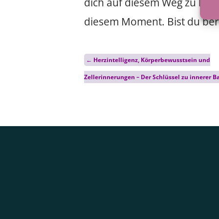
dich auf diesem Weg zu begle
diesem Moment. Bist du ber
Post
←
Herzintelligenz, Körperbewusstsein und
navigation
Zellerinnerungen – Der Schlüssel zu innerer B