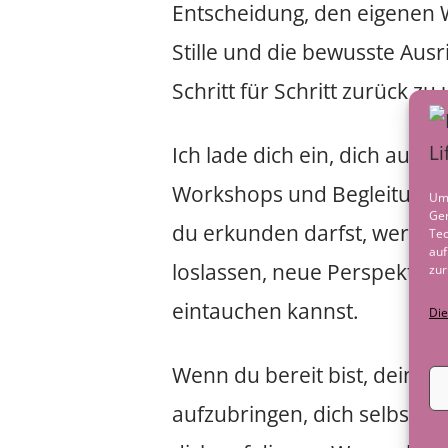
Entscheidung, den eigenen 
Stille und die bewusste Ausr
Schritt für Schritt zurück zu 
Ich lade dich ein, dich auf d
Workshops und Begleitungen
Um 
Ger
du erkunden darfst, wer du w
Tec
auf
loslassen, neue Perspektive
zur
eintauchen kannst.
Die
Wenn du bereit bist, dein I
aufzubringen, dich selbst g