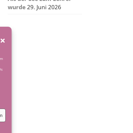
wurde
29. Juni 2026
um
Ds
en