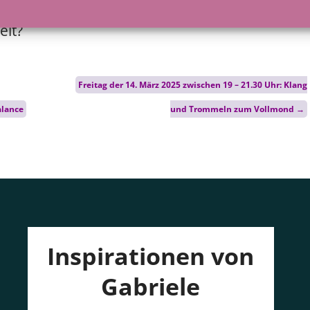
iten. Deine Reise beginnt genau hier – in
eit?
Freitag der 14. März 2025 zwischen 19 – 21.30 Uhr: Klang
alance
und Trommeln zum Vollmond
→
Inspirationen von
Gabriele