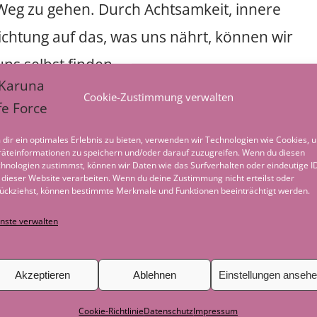
Weg zu gehen. Durch Achtsamkeit, innere
ichtung auf das, was uns nährt, können wir
uns selbst finden.
Cookie-Zustimmung verwalten
iese Reise zu dir selbst einzulassen. Meine
 bieten dir einen geschützten Raum, in dem
dir ein optimales Erlebnis zu bieten, verwenden wir Technologien wie Cookies, 
äteinformationen zu speichern und/oder darauf zuzugreifen. Wenn du diesen
irklich bist. Ein Raum, in dem du alte Muster
hnologien zustimmst, können wir Daten wie das Surfverhalten oder eindeutige I
 dieser Website verarbeiten. Wenn du deine Zustimmung nicht erteilst oder
n gewinnen und in deine authentische Kraft
ückziehst, können bestimmte Merkmale und Funktionen beeinträchtigt werden.
nste verwalten
nneres zu erforschen und den Mut
Akzeptieren
Ablehnen
Einstellungen anseh
anz anzunehmen, dann freue ich mich darauf,
Cookie-Richtlinie
Datenschutz
Impressum