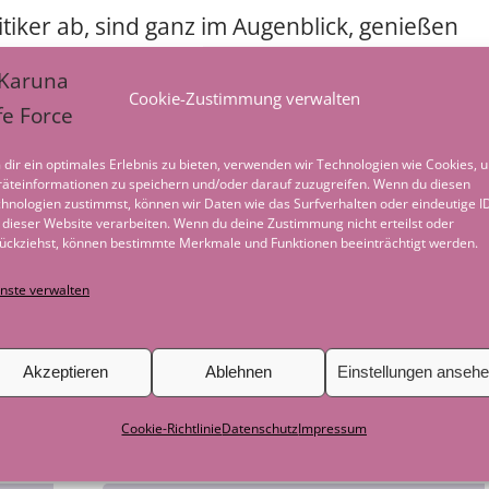
tiker ab, sind ganz im Augenblick, genießen
s Blatt. Mit jeder Zelle unserer Herzen tauchen
Cookie-Zustimmung verwalten
n erfüllt und genährt ins Leben und gestalten
unseren Alltag
farbenfroh.
dir ein optimales Erlebnis zu bieten, verwenden wir Technologien wie Cookies, 
äteinformationen zu speichern und/oder darauf zuzugreifen. Wenn du diesen
hnologien zustimmst, können wir Daten wie das Surfverhalten oder eindeutige I
Kosten: 20 Euro + 5 Euro für Material
 dieser Website verarbeiten. Wenn du deine Zustimmung nicht erteilst oder
ückziehst, können bestimmte Merkmale und Funktionen beeinträchtigt werden.
Diesen Stunden am Sonntagmorgen
nste verwalten
widmen wir dem Motto:
Akzeptieren
Ablehnen
Einstellungen anseh
KOPF FREI – HERZ BUNT GEFÜLLT
Cookie-Richtlinie
Datenschutz
Impressum