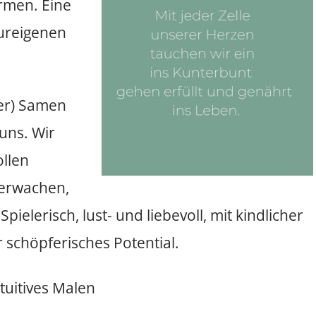
rmen. Eine
 ureigenen
ner) Samen
uns. Wir
ollen
erwachen,
pielerisch, lust- und liebevoll, mit kindlicher
 schöpferisches Potential.
tuitives Malen