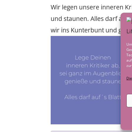
Wir legen unsere inneren Kri
und staunen. Alles darf auf’
wir ins Kunterbunt und gehe
Um 
Ger
Tec
auf
zur
Die
Post