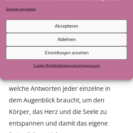
gegeben, aus mir heraus etwas Neues
Dienste verwalten
zu kreieren, egal wie die äußeren
Umstände auch waren.
Akzeptieren
Ablehnen
Im Yoga wie auch im Coaching, arbeite
ich intuitiv und folge keiner bestimmter
Einstellungen ansehen
Richtung, Struktur oder Form. Durch
Cookie-Richtlinie
Datenschutz
Impressum
aktives Zuhören erfühle und erhöre ich,
welche Antworten jeder einzelne in
dem Augenblick braucht, um den
Körper, das Herz und die Seele zu
entspannen und damit das eigene