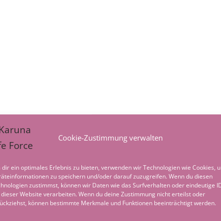
Cookie-Zustimmung verwalten
dir ein optimales Erlebnis zu bieten, verwenden wir Technologien wie Cookies, 
äteinformationen zu speichern und/oder darauf zuzugreifen. Wenn du diesen
hnologien zustimmst, können wir Daten wie das Surfverhalten oder eindeutige I
 dieser Website verarbeiten. Wenn du deine Zustimmung nicht erteilst oder
ückziehst, können bestimmte Merkmale und Funktionen beeinträchtigt werden.