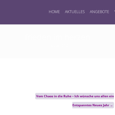
HOME
AKTUELLES
ANGEBOTE
frieden im herzen
6. Januar 2023
Vom Chaos in die Ruhe – Ich wünsche uns allen ein
Entspanntes Neues Jahr
→