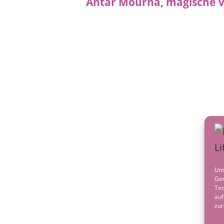
Post
navigation
Um 
Ger
Tec
auf
zur