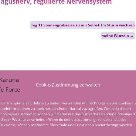
Tag 11 Sonnengrußreise zu mir Selbst: Im Sturm wachsen
meine Wurzeln
→
Cookie-Zustimmung verwalten
dir ein optimales Erlebnis zu bieten, verwenden wir Technologien wie Cookies, 
äteinformationen zu speichern und/oder darauf zuzugreifen. Wenn du diesen
hnologien zustimmst, können wir Daten wie das Surfverhalten oder eindeutige I
 dieser Website verarbeiten. Wenn du deine Zustimmung nicht erteilst oder
ückziehst, können bestimmte Merkmale und Funktionen beeinträchtigt werden.