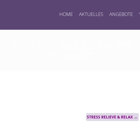
HOME
AKTUELLES
ANGEBOTE
Stress lass nach_darker_viol
12. November 2022
STRESS RELIEVE & RELAX
→