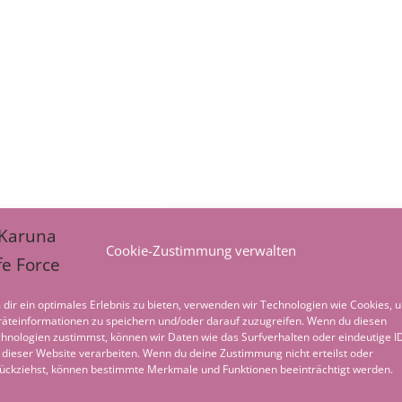
Cookie-Zustimmung verwalten
dir ein optimales Erlebnis zu bieten, verwenden wir Technologien wie Cookies, 
äteinformationen zu speichern und/oder darauf zuzugreifen. Wenn du diesen
hnologien zustimmst, können wir Daten wie das Surfverhalten oder eindeutige I
 dieser Website verarbeiten. Wenn du deine Zustimmung nicht erteilst oder
ückziehst, können bestimmte Merkmale und Funktionen beeinträchtigt werden.