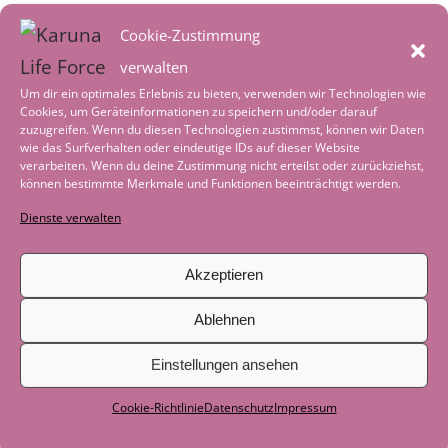
August 2026
Cookie-Zustimmung
Heimkehr – in ein reguliertes
verwalten
Nervensystem
2. August 2026
Um dir ein optimales Erlebnis zu bieten, verwenden wir Technologien wie
Cookies, um Geräteinformationen zu speichern und/oder darauf
Worte der Achtsamkeit im August
1.
zuzugreifen. Wenn du diesen Technologien zustimmst, können wir Daten
wie das Surfverhalten oder eindeutige IDs auf dieser Website
August 2026
verarbeiten. Wenn du deine Zustimmung nicht erteilst oder zurückziehst,
können bestimmte Merkmale und Funktionen beeinträchtigt werden.
Tiefenentspannung – wenn die Welt leise
Dienste verwalten
wird
4. Juli 2026
Worte der Achtsamkeit im Juli
1. Juli 2026
Akzeptieren
Geschichte zum Nachdenken: Als das
Ablehnen
Boot nicht mehr gebraucht wurde
29.
Einstellungen ansehen
Juni 2026
Cookie-Richtlinie
Datenschutz
Impressum
Als der See zum Lehrer wurde
29. Juni
2026