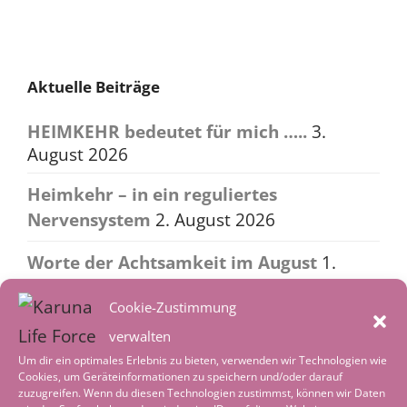
navigation
Aktuelle Beiträge
HEIMKEHR bedeutet für mich …..
3.
August 2026
Heimkehr – in ein reguliertes
Nervensystem
2. August 2026
Worte der Achtsamkeit im August
1.
August 2026
Cookie-Zustimmung
Tiefenentspannung – wenn die Welt leise
verwalten
wird
4. Juli 2026
Um dir ein optimales Erlebnis zu bieten, verwenden wir Technologien wie
Cookies, um Geräteinformationen zu speichern und/oder darauf
Worte der Achtsamkeit im Juli
1. Juli 2026
zuzugreifen. Wenn du diesen Technologien zustimmst, können wir Daten