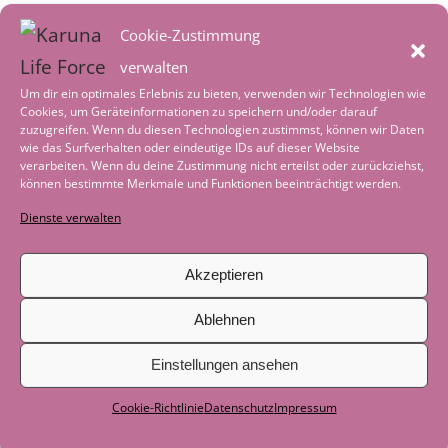
August 2026
Cookie-Zustimmung
Heimkehr – in ein reguliertes
verwalten
Nervensystem
2. August 2026
Um dir ein optimales Erlebnis zu bieten, verwenden wir Technologien wie
Cookies, um Geräteinformationen zu speichern und/oder darauf
Worte der Achtsamkeit im August
1.
zuzugreifen. Wenn du diesen Technologien zustimmst, können wir Daten
wie das Surfverhalten oder eindeutige IDs auf dieser Website
August 2026
verarbeiten. Wenn du deine Zustimmung nicht erteilst oder zurückziehst,
können bestimmte Merkmale und Funktionen beeinträchtigt werden.
Tiefenentspannung – wenn die Welt leise
Dienste verwalten
wird
4. Juli 2026
Worte der Achtsamkeit im Juli
1. Juli 2026
Akzeptieren
Geschichte zum Nachdenken: Als das
Ablehnen
Boot nicht mehr gebraucht wurde
29.
Einstellungen ansehen
Juni 2026
Cookie-Richtlinie
Datenschutz
Impressum
Als der See zum Lehrer wurde
29. Juni
2026