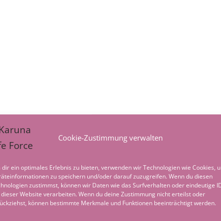
Cookie-Zustimmung verwalten
dir ein optimales Erlebnis zu bieten, verwenden wir Technologien wie Cookies, 
äteinformationen zu speichern und/oder darauf zuzugreifen. Wenn du diesen
hnologien zustimmst, können wir Daten wie das Surfverhalten oder eindeutige I
 dieser Website verarbeiten. Wenn du deine Zustimmung nicht erteilst oder
ückziehst, können bestimmte Merkmale und Funktionen beeinträchtigt werden.