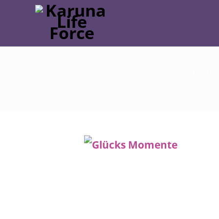
fee8
Post
navigation