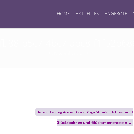
HOME
AKTUELLES
ANGEBOTE
fb88-b5c7-4bc7-abc8-f1fb2b6
20. November 2019
Diesen Freitag Abend keine Yoga Stunde – Ich sammel
Glücksbohnen und Glücksmomente ein
→