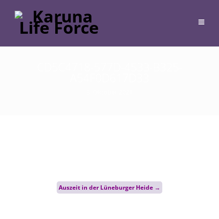
CD5C4718-577D-4533-B325-
A54F0D617D33
3. Oktober 2021
Post
Auszeit in der Lüneburger Heide
→
navigation