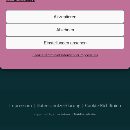
Blogbeiträge und Hinweise auf
Veranstaltungen direkt per E-Mail.
Akzeptieren
Ablehnen
Einstellungen ansehen
Cookie-Richtlinie
Datenschutz
Impressum
Impressum
|
Datenschutzerklärung
|
Cookie-Richtlinien
supported by
crossfortune | Net-Manufaktur