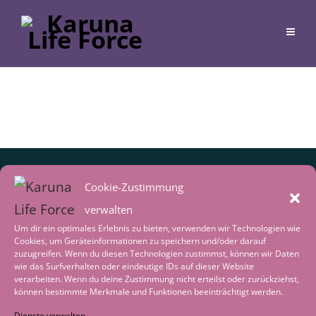
Cookie-Zustimmung
verwalten
Um dir ein optimales Erlebnis zu bieten, verwenden wir Technologien wie
Cookies, um Geräteinformationen zu speichern und/oder darauf
zuzugreifen. Wenn du diesen Technologien zustimmst, können wir Daten
wie das Surfverhalten oder eindeutige IDs auf dieser Website
verarbeiten. Wenn du deine Zustimmung nicht erteilst oder zurückziehst,
Inspirationen von Gabriele
können bestimmte Merkmale und Funktionen beeinträchtigt werden.
Erhalte regelmäßig neue Impulse,
Dienste verwalten